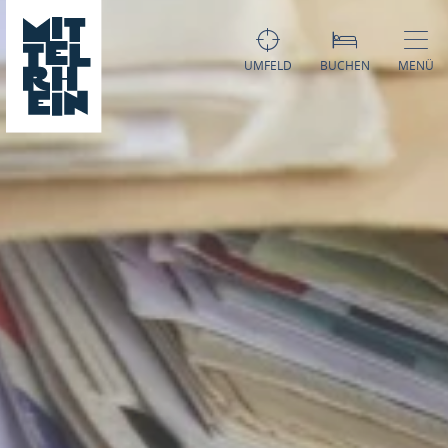
UMFELD
BUCHEN
MENÜ