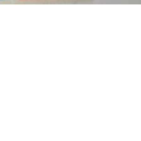
Jetzt geschlossen - öffnet um 09:00
Uhr
Postfiliale
Asbacher Straße 75, 53545 Linz am Rhein
ANRUFEN
KARTE