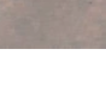
Restaurant Zum Krug
Hauptstraße 34, 65347 Eltville-Hattenheim