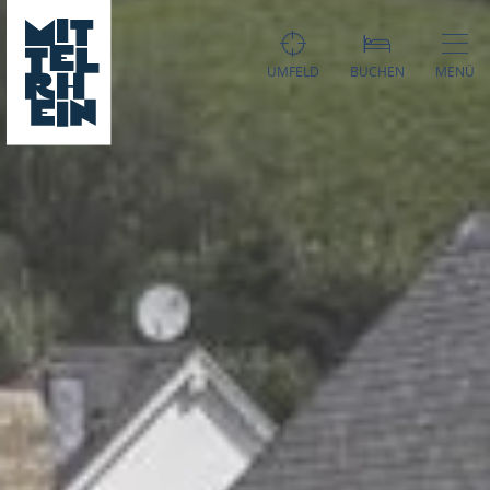
UMFELD
BUCHEN
MENÜ