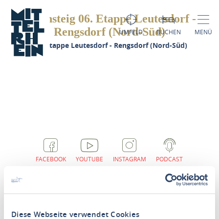
Rheinsteig 06. Etappe Leutesdorf -
Rengsdorf (Nord-Süd)
UMFELD
BUCHEN
MENÜ
heinsteig 06. Etappe Leutesdorf - Rengsdorf (Nord-Süd)
FACEBOOK
YOUTUBE
INSTAGRAM
PODCAST
Diese Webseite verwendet Cookies