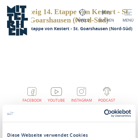
Rheinsteig 14. Etappe von Kestert - St.
Goarshausen (Nord-Süd)
UMFELD
BUCHEN
MENÜ
heinsteig 14. Etappe von Kestert - St. Goarshausen (Nord-Süd)
FACEBOOK
YOUTUBE
INSTAGRAM
PODCAST
Diese Webseite verwendet Cookies