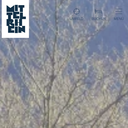
UMFELD
BUCHEN
MENÜ