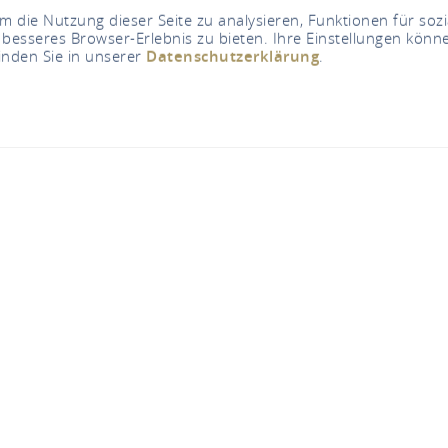
 die Nutzung dieser Seite zu analysieren, Funktionen für soz
 besseres Browser-Erlebnis zu bieten. Ihre Einstellungen könne
inden Sie in unserer
Datenschutzerklärung
.
Jetzt geöffnet - schließt um 23:59 Uhr
Spielplatz
Birkenweg 41, 56340 Osterspai