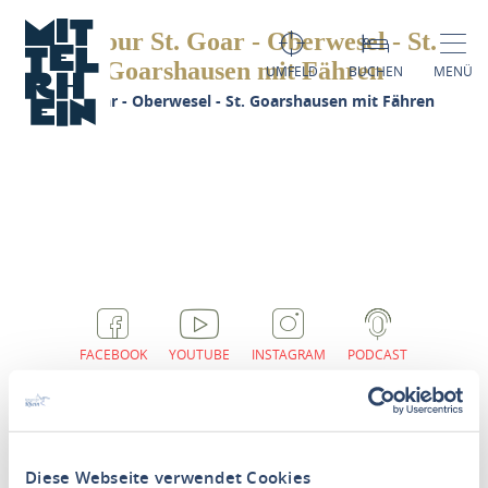
Radtour St. Goar - Oberwesel - St.
Goarshausen mit Fähren
UMFELD
BUCHEN
MENÜ
adtour St. Goar - Oberwesel - St. Goarshausen mit Fähren
FACEBOOK
YOUTUBE
INSTAGRAM
PODCAST
Diese Webseite verwendet Cookies