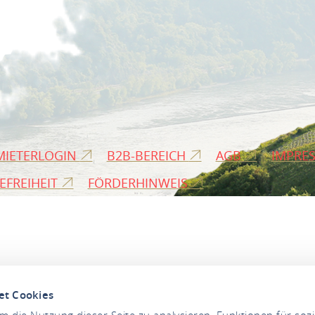
MIETERLOGIN
B2B-BEREICH
AGB
IMPRE
EFREIHEIT
FÖRDERHINWEIS
et Cookies
 die Nutzung dieser Seite zu analysieren, Funktionen für soz