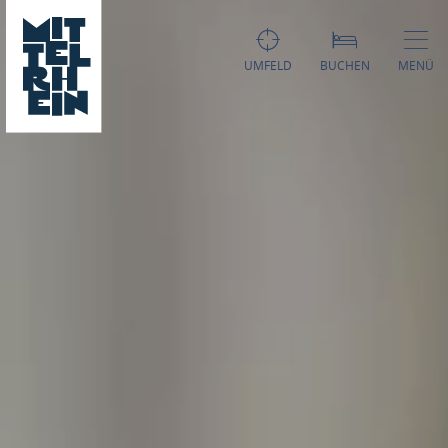
UMFELD
BUCHEN
MENÜ