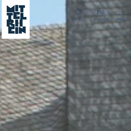
UMFELD
BUCHEN
MENÜ