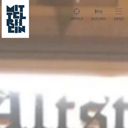
UMFELD
BUCHEN
MENÜ