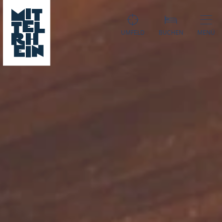
UMFELD
BUCHEN
MENÜ