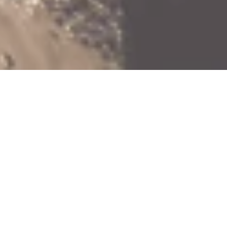
Samstag, 20.02.2027
Bacharacher Meister-
Konzert "Duo Fortecello"
Mainzer Straße, 55422 Bacharach