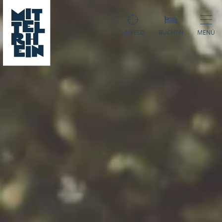
UMFELD
BUCHEN
MENÜ