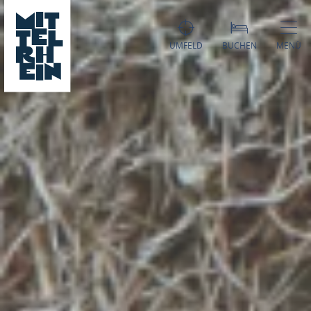
UMFELD
BUCHEN
MENÜ