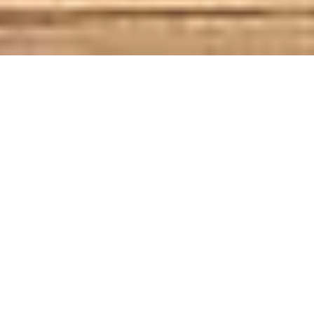
Vom 16.10.2026 bis zum 17.10.2026
Oktoberfest Partyschiff
Rüdesheim
"Trachtrausch"
Rheinstrasse 29a, 65385 Rüdesheim am Rhein