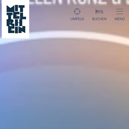
UMFELD
BUCHEN
MENÜ