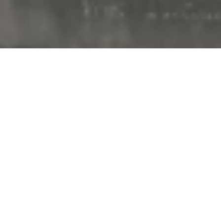
Vom 17.08.2026 bis zum 16.11.2026
Shalom an Rhein und
Mosel
Görresplatz, 56068 Koblenz