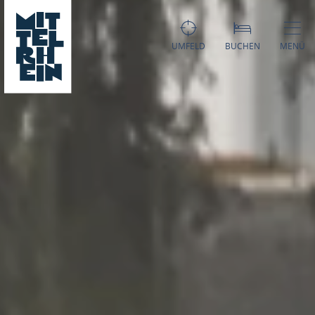
UMFELD
BUCHEN
MENÜ