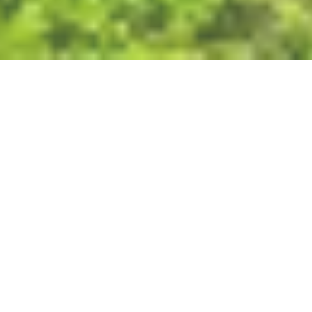
Sonntag, 13.09.2026
Tag des offenen
Denkmals & Hüttenfest
des Freundeskreises
Sayner Hütte e. V.