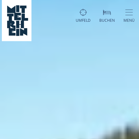
UMFELD
BUCHEN
MENÜ