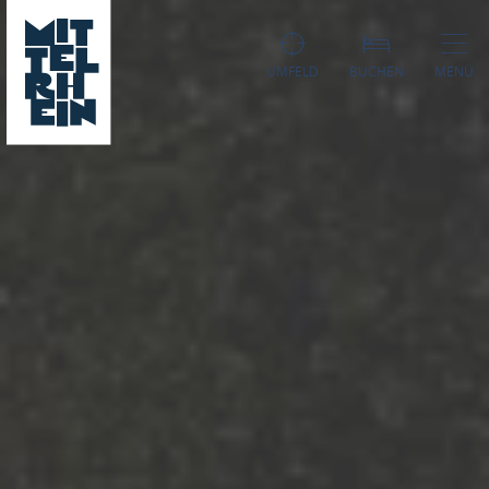
UMFELD
BUCHEN
MENÜ