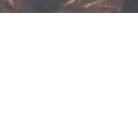
Vom 05.12.2026 bis zum 06.12.2026
Weihnachtsmarkt im
Bad Breisiger Kurpark
Koblenzer Str. 39, 53498 Bad Breisig
ANRUFEN
KARTE