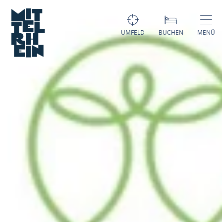
UMFELD
BUCHEN
MENÜ