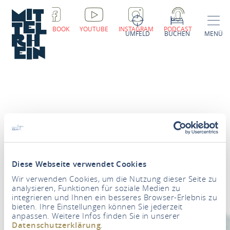
FACEBOOK
YOUTUBE
INSTAGRAM
PODCAST
UMFELD
BUCHEN
MENÜ
Newsletter
Diese Webseite verwendet Cookies
Ihre E-Mail Adresse
*
Wir verwenden Cookies, um die Nutzung dieser Seite zu
analysieren, Funktionen für soziale Medien zu
integrieren und Ihnen ein besseres Browser-Erlebnis zu
ZUR NEWSLETTER-ANMELDUNG
bieten. Ihre Einstellungen können Sie jederzeit
anpassen. Weitere Infos finden Sie in unserer
Datenschutzerklärung
.