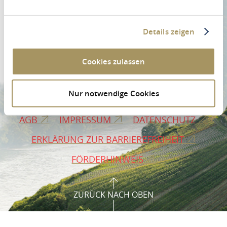
Details zeigen
Cookies zulassen
PROSPEKTBESTELLUNG
PRESSE
Nur notwendige Cookies
VERMIETERLOGIN
B2B-BEREICH
AGB
IMPRESSUM
DATENSCHUTZ
ERKLÄRUNG ZUR BARRIEREFREIHEIT
FÖRDERHINWEIS
ZURÜCK NACH OBEN