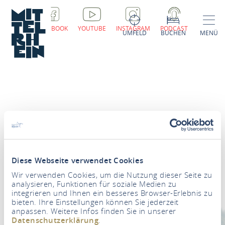
FACEBOOK
YOUTUBE
INSTAGRAM
PODCAST
UMFELD
BUCHEN
MENÜ
Newsletter
Diese Webseite verwendet Cookies
Ihre E-Mail Adresse
*
Wir verwenden Cookies, um die Nutzung dieser Seite zu
analysieren, Funktionen für soziale Medien zu
integrieren und Ihnen ein besseres Browser-Erlebnis zu
ZUR NEWSLETTER-ANMELDUNG
bieten. Ihre Einstellungen können Sie jederzeit
anpassen. Weitere Infos finden Sie in unserer
Datenschutzerklärung
.