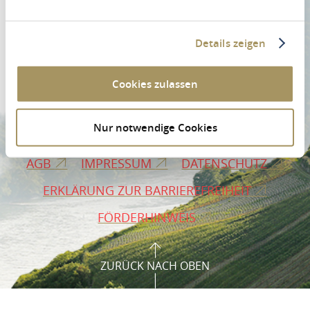
Details zeigen
Cookies zulassen
PROSPEKTBESTELLUNG
PRESSE
Nur notwendige Cookies
VERMIETERLOGIN
B2B-BEREICH
AGB
IMPRESSUM
DATENSCHUTZ
ERKLÄRUNG ZUR BARRIEREFREIHEIT
FÖRDERHINWEIS
ZURÜCK NACH OBEN