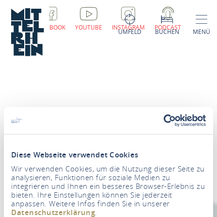
FACEBOOK
YOUTUBE
INSTAGRAM
PODCAST
UMFELD
BUCHEN
MENÜ
Newsletter
Diese Webseite verwendet Cookies
Ihre E-Mail Adresse
*
Wir verwenden Cookies, um die Nutzung dieser Seite zu
analysieren, Funktionen für soziale Medien zu
integrieren und Ihnen ein besseres Browser-Erlebnis zu
ZUR NEWSLETTER-ANMELDUNG
bieten. Ihre Einstellungen können Sie jederzeit
anpassen. Weitere Infos finden Sie in unserer
Datenschutzerklärung
.