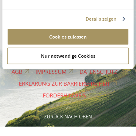
Details zeigen
Cookies zulassen
PROSPEKTBESTELLUNG
PRESSE
Nur notwendige Cookies
VERMIETERLOGIN
B2B-BEREICH
AGB
IMPRESSUM
DATENSCHUTZ
ERKLÄRUNG ZUR BARRIEREFREIHEIT
FÖRDERHINWEIS
ZURÜCK NACH OBEN