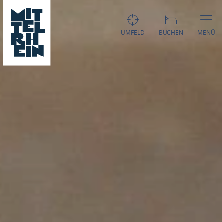
UMFELD
BUCHEN
MENÜ