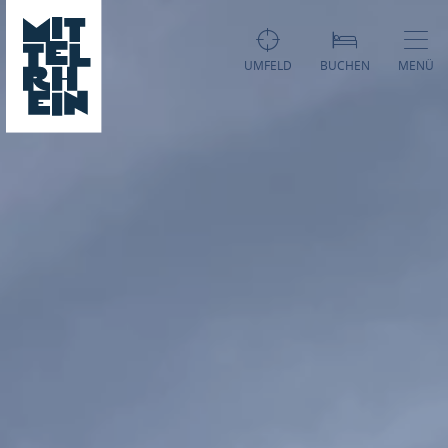
UMFELD
BUCHEN
MENÜ