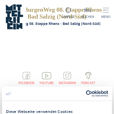
RheinBurgenWeg 08. Etappe Rhens -
Bad Salzig (Nord-Süd)
UMFELD
BUCHEN
MENÜ
heinBurgenWeg 08. Etappe Rhens - Bad Salzig (Nord-Süd)
FACEBOOK
YOUTUBE
INSTAGRAM
PODCAST
Diese Webseite verwendet Cookies