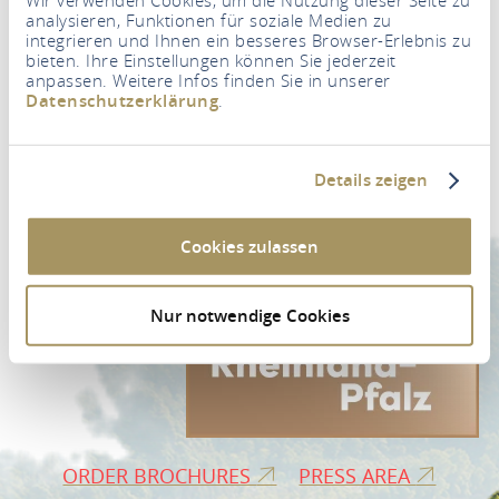
analysieren, Funktionen für soziale Medien zu
integrieren und Ihnen ein besseres Browser-Erlebnis zu
bieten. Ihre Einstellungen können Sie jederzeit
anpassen. Weitere Infos finden Sie in unserer
Datenschutzerklärung
.
Newsletter
Your e-mail address
*
Details zeigen
NEWSLETTER REGISTRATION
Cookies zulassen
Nur notwendige Cookies
ORDER BROCHURES
PRESS AREA