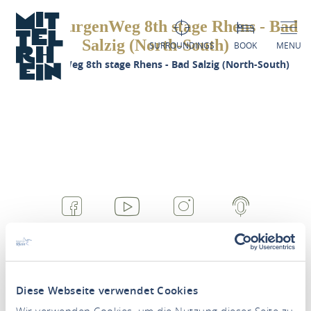
RheinBurgenWeg 8th stage Rhens - Bad
Salzig (North-South)
SURROUNDINGS
BOOK
MENU
RheinBurgenWeg 8th stage Rhens - Bad Salzig (North-South)
FACEBOOK
YOUTUBE
INSTAGRAM
PODCAST
Diese Webseite verwendet Cookies
Wir verwenden Cookies, um die Nutzung dieser Seite zu