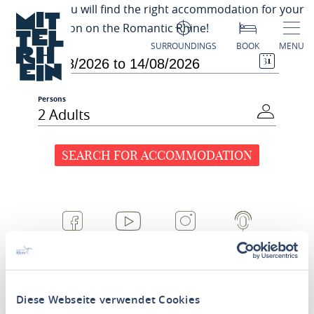
H
ere you will find the right accommodation for your
vacation on the Romantic Rhine!
SURROUNDINGS
BOOK
MENU
Period
Persons
2 Adults
SEARCH FOR ACCOMMODATION
FACEBOOK
YOUTUBE
INSTAGRAM
PODCAST
Diese Webseite verwendet Cookies