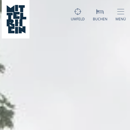
UMFELD
BUCHEN
MENÜ