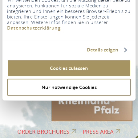
analysieren, Funktionen für soziale Medien zu
integrieren und Ihnen ein besseres Browser-Erlebnis zu
bieten. Ihre Einstellungen können Sie jederzeit
anpassen. Weitere Infos finden Sie in unserer
Datenschutzerklärung
.
Newsletter
Your e-mail address
*
Details zeigen
NEWSLETTER REGISTRATION
Cookies zulassen
Nur notwendige Cookies
ORDER BROCHURES
PRESS AREA