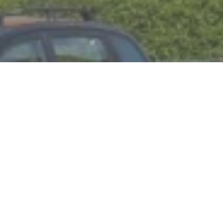
Open now - closes at 12:00
Ev. Trinitatis parish
Linz-Bad