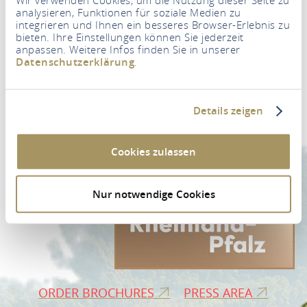
analysieren, Funktionen für soziale Medien zu
integrieren und Ihnen ein besseres Browser-Erlebnis zu
bieten. Ihre Einstellungen können Sie jederzeit
anpassen. Weitere Infos finden Sie in unserer
Datenschutzerklärung
.
Newsletter
Your e-mail address
*
Details zeigen
NEWSLETTER REGISTRATION
Cookies zulassen
Nur notwendige Cookies
ORDER BROCHURES
PRESS AREA