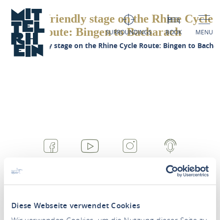
Family-friendly stage on the Rhine Cycle
Route: Bingen to Bacharach
SURROUNDINGS
BOOK
MENU
Family-friendly stage on the Rhine Cycle Route: Bingen to Bacha
FACEBOOK
YOUTUBE
INSTAGRAM
PODCAST
Diese Webseite verwendet Cookies
Wir verwenden Cookies, um die Nutzung dieser Seite zu