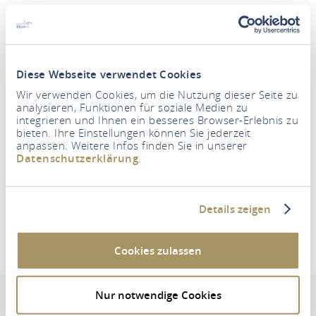
Diese Webseite verwendet Cookies
Wir verwenden Cookies, um die Nutzung dieser Seite zu
Period
analysieren, Funktionen für soziale Medien zu
integrieren und Ihnen ein besseres Browser-Erlebnis zu
bieten. Ihre Einstellungen können Sie jederzeit
anpassen. Weitere Infos finden Sie in unserer
Persons
Datenschutzerklärung
.
2 Adults
SEARCH FOR ACCOMMODATION
Details zeigen
Cookies zulassen
Ferienwohnungen Kürbis
Nur notwendige Cookies
Address & contact information
Equipment & features