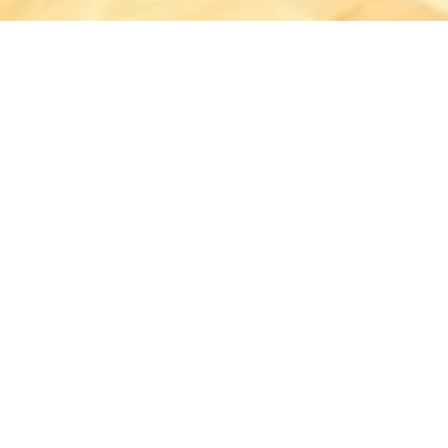
Open now - closes at 21:00
Fitness-Studio in den
Römer-Thermen
Albert-Mertes-Str. 11, 53498 Bad Breisig
CALL
MAP