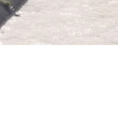
Hotel Restaurant
Colonius
Bahnhofstraße 35-37, 56346 St. Goarshausen