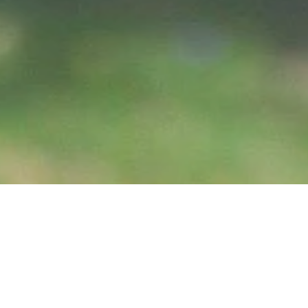
Linzer Spielplatz 3
Im Bondorf, 53545 Linz am Rhein