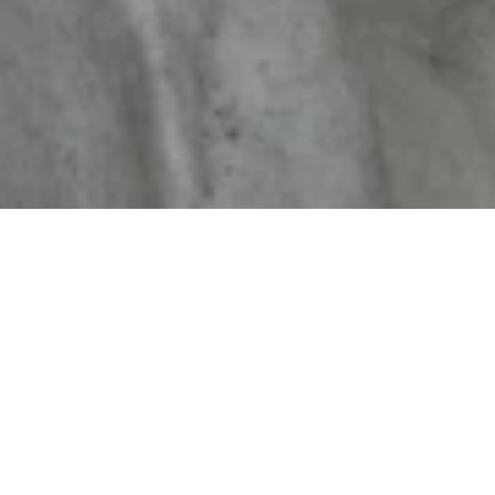
Main Cemetery
Beatusstraße 37, 56073 Koblenz