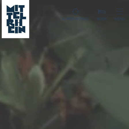
SURROUNDINGS
BOOK
MENU