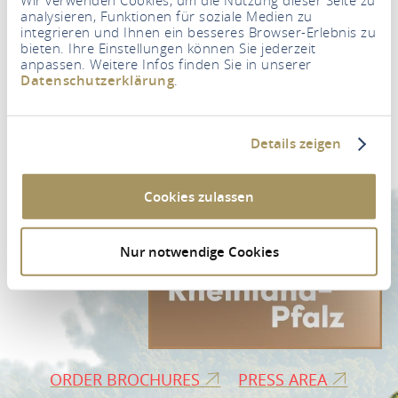
analysieren, Funktionen für soziale Medien zu
integrieren und Ihnen ein besseres Browser-Erlebnis zu
bieten. Ihre Einstellungen können Sie jederzeit
anpassen. Weitere Infos finden Sie in unserer
Datenschutzerklärung
.
Newsletter
Your e-mail address
*
Details zeigen
NEWSLETTER REGISTRATION
Cookies zulassen
Nur notwendige Cookies
ORDER BROCHURES
PRESS AREA