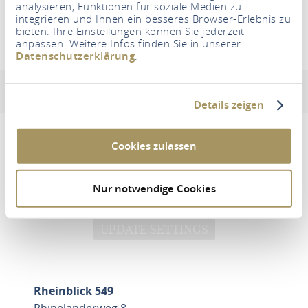
SEARCH FOR ACCOMMODATION
analysieren, Funktionen für soziale Medien zu
integrieren und Ihnen ein besseres Browser-Erlebnis zu
bieten. Ihre Einstellungen können Sie jederzeit
anpassen. Weitere Infos finden Sie in unserer
Datenschutzerklärung
.
Rheinblick 549
Address & contact information
Equipment & features
Details zeigen
Cookies zulassen
Um diesen Inhalt zu sehen müssen Sie den
Nur notwendige Cookies
Drittanbieter Cookies zustimmen.
UPDATE SETTINGS
Rheinblick 549