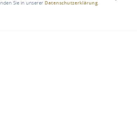
inden Sie in unserer
Datenschutzerklärung
.
kulpturenpark "Voge
55430 Urbar
CALL
MAP
urenpark "Vogel"