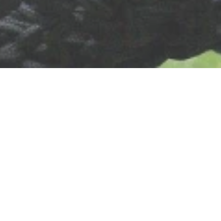
Spielplatz "Am
Pulverturm"
Zehntgasse, 53545 Linz am Rhein