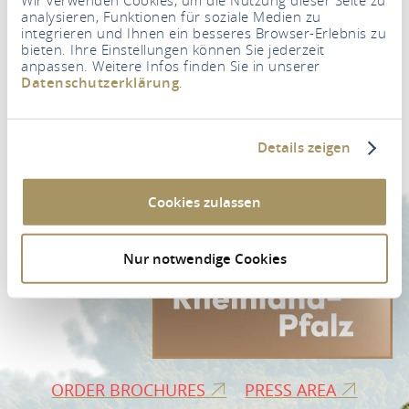
analysieren, Funktionen für soziale Medien zu
integrieren und Ihnen ein besseres Browser-Erlebnis zu
bieten. Ihre Einstellungen können Sie jederzeit
anpassen. Weitere Infos finden Sie in unserer
Datenschutzerklärung
.
Newsletter
Your e-mail address
*
Details zeigen
NEWSLETTER REGISTRATION
Cookies zulassen
Nur notwendige Cookies
ORDER BROCHURES
PRESS AREA