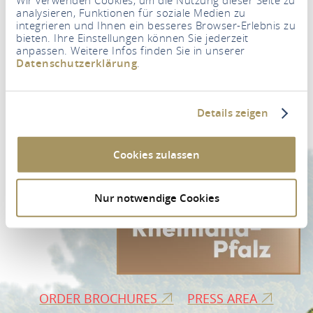
analysieren, Funktionen für soziale Medien zu
integrieren und Ihnen ein besseres Browser-Erlebnis zu
bieten. Ihre Einstellungen können Sie jederzeit
anpassen. Weitere Infos finden Sie in unserer
Datenschutzerklärung
.
Newsletter
Your e-mail address
*
Details zeigen
NEWSLETTER REGISTRATION
Cookies zulassen
Nur notwendige Cookies
ORDER BROCHURES
PRESS AREA