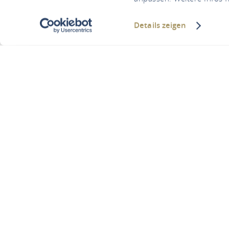
Details zeigen
W
You are here:
Homepage
Weingu
n environmentally frie