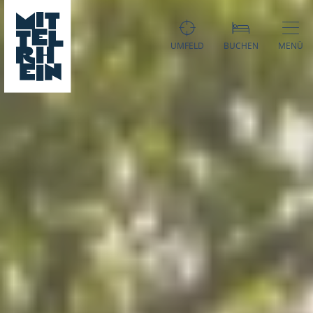
UMFELD
BUCHEN
MENÜ